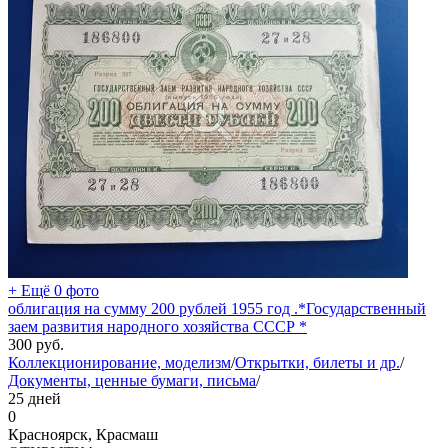
+ Ещё 0 фото
облигация на сумму 200 рублей 1955 год .*Государственный
заем развития народного хозяйства СССР *
300
руб.
Коллекционирование, моделизм
/
Открытки, билеты и др.
/
Документы, ценные бумаги, письма
/
25 дней
0
Красноярск, Красмаш