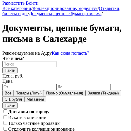
Разместить
Войти
Все категории
/
Коллекционирование, моделизм
/
Открытки,
билеты и др.
/
Документы, ценные бумаги, письма
/
Документы, ценные бумаги,
письма в Салехарде
Рекомендуемые на Ау.ру
Как сюда попасть?
Что ищем?
Найти
Цена, руб.
Цена
Все
Товары (Лоты)
Промо (Объявления)
Заявки (Тендеры)
С 1 рубля
Магазины
Доставка по городу
Искать в описании
Только частные продавцы
Отключить коллекционирование