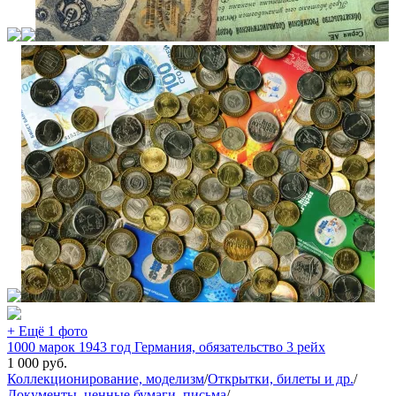
+ Ещё 1 фото
1000 марок 1943 год Германия, обязательство 3 рейх
1 000
руб.
Коллекционирование, моделизм
/
Открытки, билеты и др.
/
Документы, ценные бумаги, письма
/