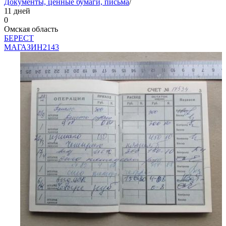
Документы, ценные бумаги, письма
/
11 дней
0
Омская область
БEPECT
МАГАЗИН
2143