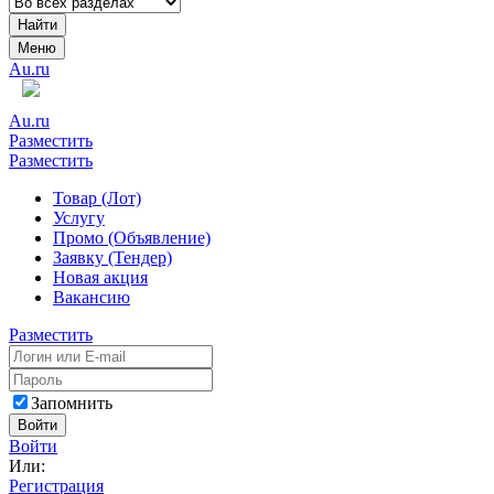
Найти
Меню
Au.ru
Au.ru
Разместить
Разместить
Товар (Лот)
Услугу
Промо (Объявление)
Заявку (Тендер)
Новая акция
Вакансию
Разместить
Запомнить
Войти
Войти
Или:
Регистрация