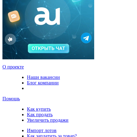
О проекте
Наши вакансии
Блог компании
Помощь
Как купить
Как продать
Увеличить продажи
Импорт лотов
Как заплатить за товар?