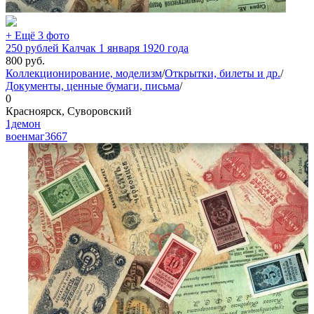
+ Ещё 3 фото
250 рублей Калчак 1 января 1920 года
800
руб.
Коллекционирование, моделизм
/
Открытки, билеты и др.
/
Документы, ценные бумаги, письма
/
0
Красноярск, Суворовский
1демон
военмаг
3667