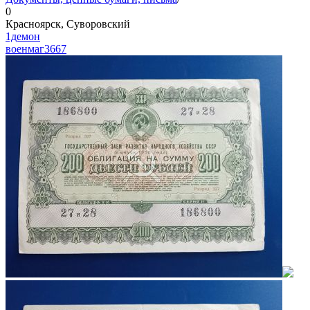
0
Красноярск, Суворовский
1демон
военмаг
3667