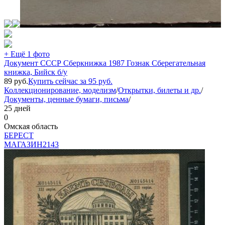
+ Ещё 1 фото
Документ СССР Сберкнижка 1987 Гознак Сберегательная
книжка, Бийск б/у
89
руб.
Купить сейчас за
95
руб.
Коллекционирование, моделизм
/
Открытки, билеты и др.
/
Документы, ценные бумаги, письма
/
25 дней
0
Омская область
БEPECT
МАГАЗИН
2143