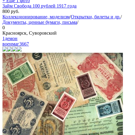
+ Ещё 1 фото
Займ Свобода 100 рублей 1917 года
800
руб.
Коллекционирование, моделизм
/
Открытки, билеты и др.
/
Документы, ценные бумаги, письма
/
0
Красноярск, Суворовский
1демон
военмаг
3667