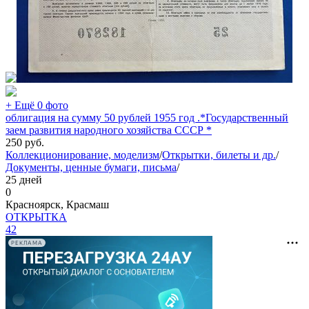
+ Ещё 0 фото
облигация на сумму 50 рублей 1955 год .*Государственный
заем развития народного хозяйства СССР *
250
руб.
Коллекционирование, моделизм
/
Открытки, билеты и др.
/
Документы, ценные бумаги, письма
/
25 дней
0
Красноярск, Красмаш
ОТКРЫТКА
42
РЕКЛАМА