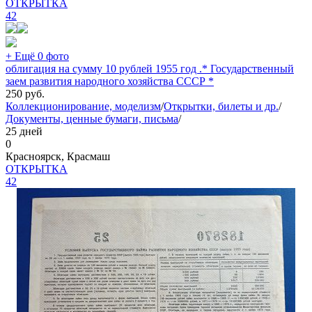
ОТКРЫТКА
42
+ Ещё 0 фото
облигация на сумму 10 рублей 1955 год .* Государственный
заем развития народного хозяйства СССР *
250
руб.
Коллекционирование, моделизм
/
Открытки, билеты и др.
/
Документы, ценные бумаги, письма
/
25 дней
0
Красноярск, Красмаш
ОТКРЫТКА
42