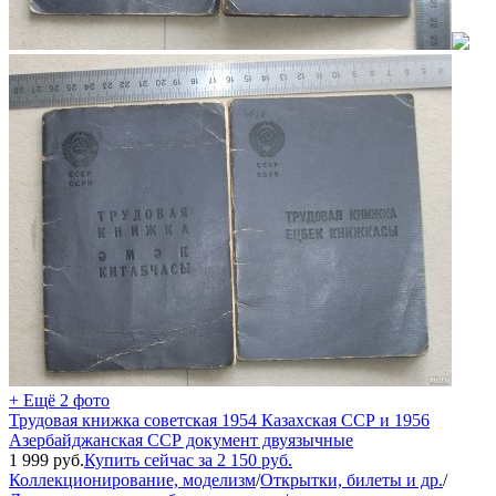
+ Ещё 2 фото
Трудовая книжка советская 1954 Казахская ССР и 1956
Азербайджанская ССР документ двуязычные
1 999
руб.
Купить сейчас за
2 150
руб.
Коллекционирование, моделизм
/
Открытки, билеты и др.
/