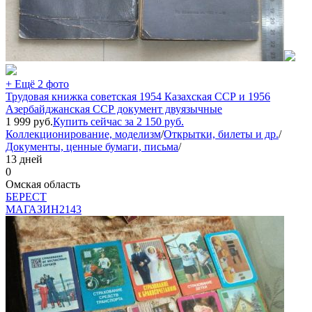
+ Ещё 2 фото
Трудовая книжка советская 1954 Казахская ССР и 1956
Азербайджанская ССР документ двуязычные
1 999
руб.
Купить сейчас за
2 150
руб.
Коллекционирование, моделизм
/
Открытки, билеты и др.
/
Документы, ценные бумаги, письма
/
13 дней
0
Омская область
БEPECT
МАГАЗИН
2143