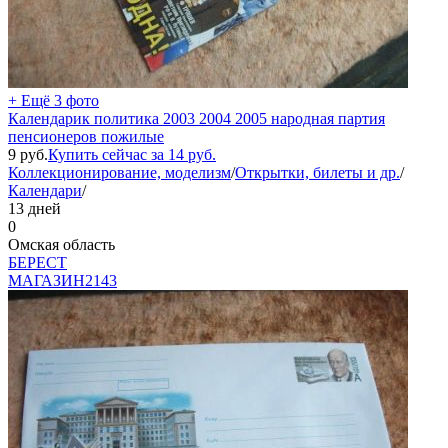
+ Ещё 3 фото
Календарик политика 2003 2004 2005 народная партия
пенсионеров пожилые
9
руб.
Купить сейчас за
14
руб.
Коллекционирование, моделизм
/
Открытки, билеты и др.
/
Календари
/
13 дней
0
Омская область
БEPECT
МАГАЗИН
2143