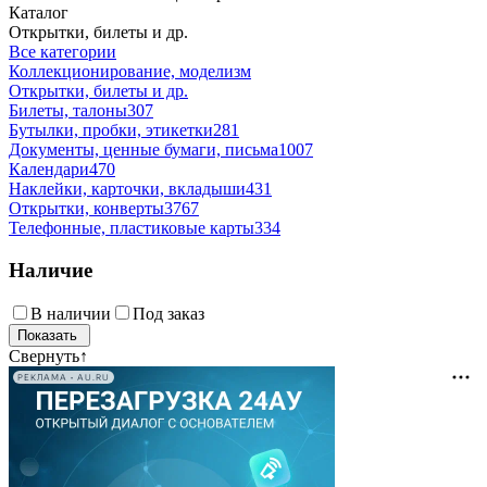
Каталог
Открытки, билеты и др.
Все категории
Коллекционирование, моделизм
Открытки, билеты и др.
Билеты, талоны
307
Бутылки, пробки, этикетки
281
Документы, ценные бумаги, письма
1007
Календари
470
Наклейки, карточки, вкладыши
431
Открытки, конверты
3767
Телефонные, пластиковые карты
334
Наличие
В наличии
Под заказ
Свернуть
↑
РЕКЛАМА • AU.RU