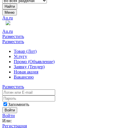
Найти
Меню
Au.ru
Au.ru
Разместить
Разместить
Товар (Лот)
Услугу
Промо (Объявление)
Заявку (Тендер)
Новая акция
Вакансию
Разместить
Запомнить
Войти
Войти
Или:
Регистрация