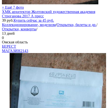
+ Ещё 7 фото
ХМК архитектор Жолтовский художественная академия
Строганова 2017 А пресс
39
руб.
Купить сейчас за
45
руб.
Коллекционирование, моделизм
/
Открытки, билеты и др.
/
Открытки, конверты
/
13 дней
0
Омская область
БEPECT
МАГАЗИН
2143