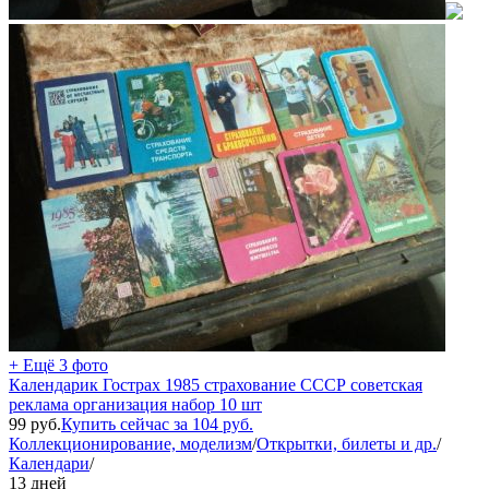
+ Ещё 3 фото
Календарик Гострах 1985 страхование СССР советская
реклама организация набор 10 шт
99
руб.
Купить сейчас за
104
руб.
Коллекционирование, моделизм
/
Открытки, билеты и др.
/
Календари
/
13 дней