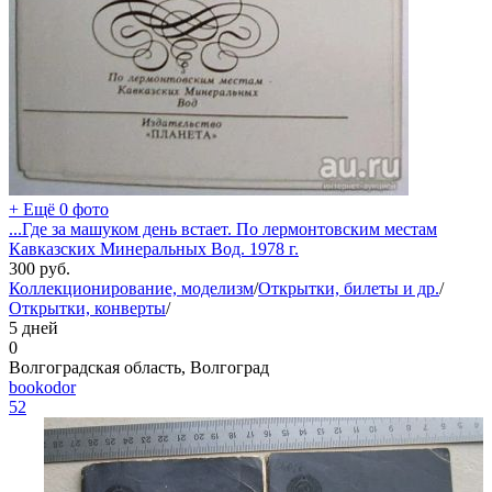
+ Ещё 0 фото
...Где за машуком день встает. По лермонтовским местам
Кавказских Минеральных Вод. 1978 г.
300
руб.
Коллекционирование, моделизм
/
Открытки, билеты и др.
/
Открытки, конверты
/
5 дней
0
Волгоградская область, Волгоград
bookodor
52