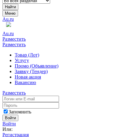
Найти
Меню
Au.ru
Au.ru
Разместить
Разместить
Товар (Лот)
Услугу
Промо (Объявление)
Заявку (Тендер)
Новая акция
Вакансию
Разместить
Запомнить
Войти
Войти
Или:
Регистрация