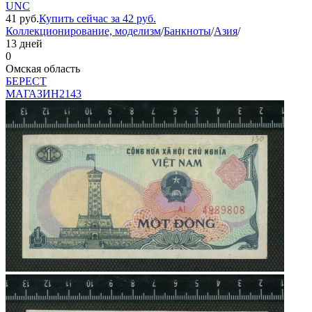
UNC
41
руб.
Купить сейчас за
42
руб.
Коллекционирование, моделизм
/
Банкноты
/
Азия
/
13 дней
0
Омская область
БEPECT
МАГАЗИН
2143