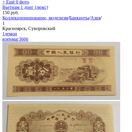
+ Ещё 0 фото
Вьетнам 1 донг (люкс)
150
руб.
Коллекционирование, моделизм
/
Банкноты
/
Азия
/
1
Красноярск, Суворовский
1демон
военмаг
3666