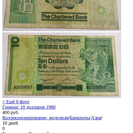
+ Ещё 0 фото
Гонконг 10 долларов 1980
400
руб.
Коллекционирование, моделизм
/
Банкноты
/
Азия
/
10 дней
0