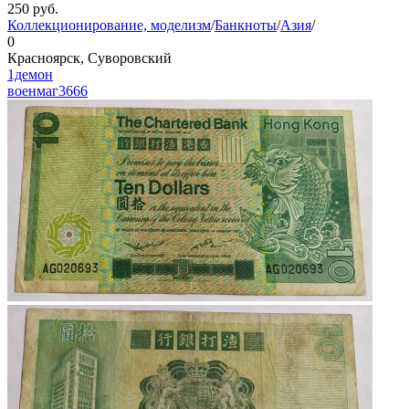
250
руб.
Коллекционирование, моделизм
/
Банкноты
/
Азия
/
0
Красноярск, Суворовский
1демон
военмаг
3666