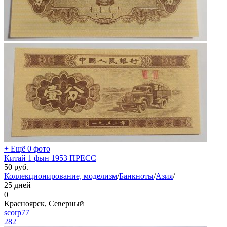
+ Ещё 0 фото
Китай 1 фын 1953 ПРЕСС
50
руб.
Коллекционирование, моделизм
/
Банкноты
/
Азия
/
25 дней
0
Красноярск, Северный
scorp77
282