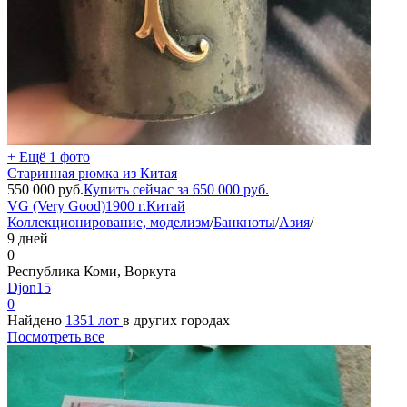
+ Ещё 1 фото
Старинная рюмка из Китая
550 000
руб.
Купить сейчас за
650 000
руб.
VG (Very Good)
1900 г.
Китай
Коллекционирование, моделизм
/
Банкноты
/
Азия
/
9 дней
0
Республика Коми, Воркута
Djon15
0
Найдено
1351 лот
в других городах
Посмотреть все