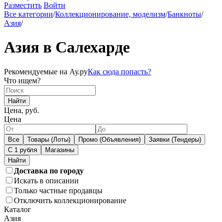
Разместить
Войти
Все категории
/
Коллекционирование, моделизм
/
Банкноты
/
Азия
/
Азия в Салехарде
Рекомендуемые на Ау.ру
Как сюда попасть?
Что ищем?
Найти
Цена, руб.
Цена
Все
Товары (Лоты)
Промо (Объявления)
Заявки (Тендеры)
С 1 рубля
Магазины
Доставка по городу
Искать в описании
Только частные продавцы
Отключить коллекционирование
Каталог
Азия