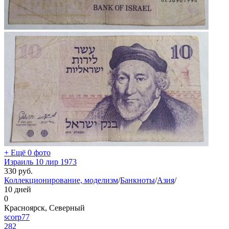
+ Ещё 0 фото
Израиль 10 лир 1973
330
руб.
Коллекционирование, моделизм
/
Банкноты
/
Азия
/
10 дней
0
Красноярск, Северный
scorp77
282