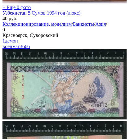
+ Ещё 0 фото
Узбекистан 5 Сумов 1994 год (люкс)
40
руб.
Коллекционирование, моделизм
/
Банкноты
/
Азия
/
0
Красноярск, Суворовский
1демон
военмаг
3666