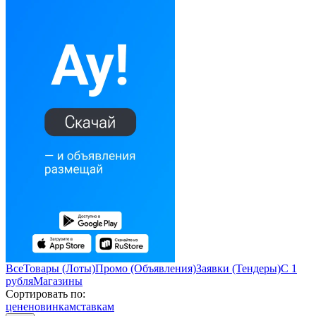
Все
Товары (Лоты)
Промо (Объявления)
Заявки (Тендеры)
С 1
рубля
Магазины
Сортировать по:
цене
новинкам
ставкам