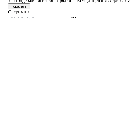
Поддержка быстрой зарядки
MFI (лицензия Apple)
М
Свернуть
↑
РЕКЛАМА • AU.RU