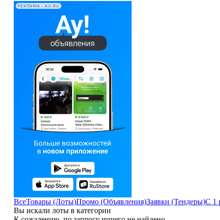
РЕКЛАМА • AU.RU
Все
Товары (Лоты)
Промо (Объявления)
Заявки (Тендеры)
С 1 
Вы искали лоты в категории
К сожалению, по запросу ничего не найдено