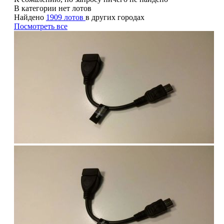
В категории нет лотов
Найдено
1909 лотов
в других городах
Посмотреть все