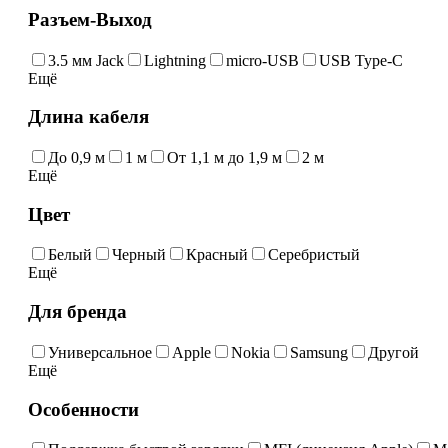
Разъем-Выход
3.5 мм Jack
Lightning
micro-USB
USB Type-C
Ещё
Длина кабеля
До 0,9 м
1 м
От 1,1 м до 1,9 м
2 м
Ещё
Цвет
Белый
Черный
Красный
Серебристый
Ещё
Для бренда
Универсальное
Apple
Nokia
Samsung
Другой
Ещё
Особенности