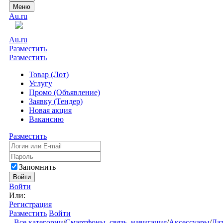
Меню
Au.ru
Au.ru
Разместить
Разместить
Товар (Лот)
Услугу
Промо (Объявление)
Заявку (Тендер)
Новая акция
Вакансию
Разместить
Запомнить
Войти
Войти
Или:
Регистрация
Разместить
Войти
Все категории
/
Смартфоны, связь, навигация
/
Аксессуары
/
Дат