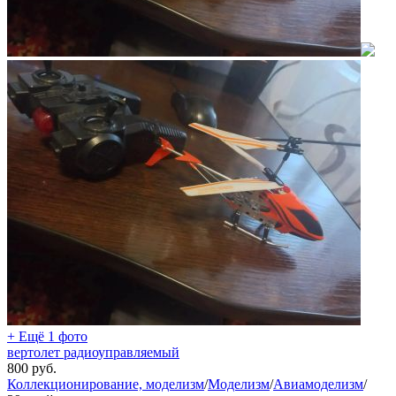
+ Ещё 1 фото
вертолет радиоуправляемый
800
руб.
Коллекционирование, моделизм
/
Моделизм
/
Авиамоделизм
/