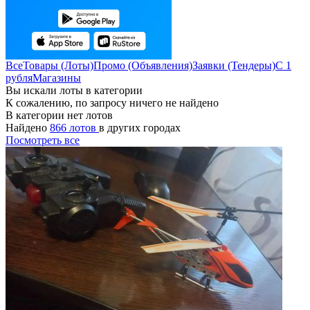
Все
Товары (Лоты)
Промо (Объявления)
Заявки (Тендеры)
С 1
рубля
Магазины
Вы искали лоты в категории
К сожалению, по запросу ничего не найдено
В категории нет лотов
Найдено
866 лотов
в других городах
Посмотреть все