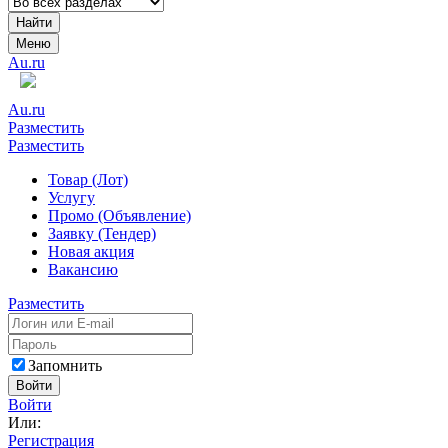
Найти
Меню
Au.ru
Au.ru
Разместить
Разместить
Товар (Лот)
Услугу
Промо (Объявление)
Заявку (Тендер)
Новая акция
Вакансию
Разместить
Запомнить
Войти
Войти
Или:
Регистрация