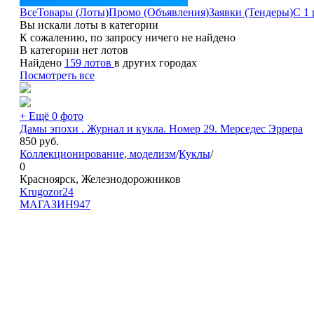
Все
Товары (Лоты)
Промо (Объявления)
Заявки (Тендеры)
С 1 
Вы искали лоты в категории
К сожалению, по запросу ничего не найдено
В категории нет лотов
Найдено
159 лотов
в других городах
Посмотреть все
+ Ещё 0 фото
Дамы эпохи . Журнал и кукла. Номер 29. Мерседес Эррера
850
руб.
Коллекционирование, моделизм
/
Куклы
/
0
Красноярск, Железнодорожников
Krugozor24
МАГАЗИН
947