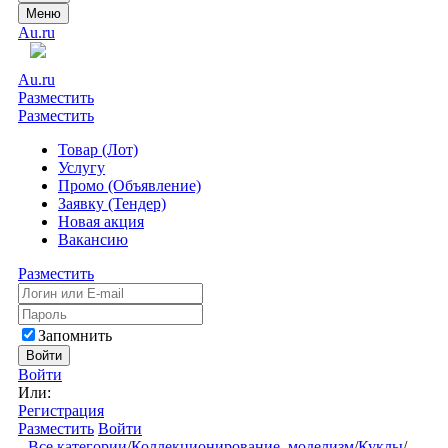
Меню
Au.ru
Au.ru
Разместить
Разместить
Товар (Лот)
Услугу
Промо (Объявление)
Заявку (Тендер)
Новая акция
Вакансию
Разместить
Запомнить
Войти
Войти
Или:
Регистрация
Разместить
Войти
Все категории
/
Коллекционирование, моделизм
/
Куклы
/